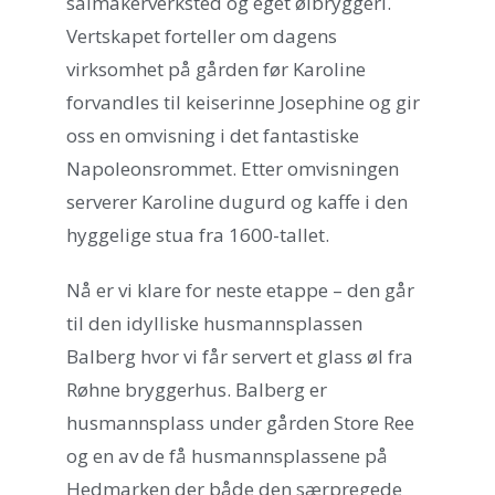
salmakerverksted og eget ølbryggeri.
Vertskapet forteller om dagens
virksomhet på gården før Karoline
forvandles til keiserinne Josephine og gir
oss en omvisning i det fantastiske
Napoleonsrommet. Etter omvisningen
serverer Karoline dugurd og kaffe i den
hyggelige stua fra 1600-tallet.
Nå er vi klare for neste etappe – den går
til den idylliske husmannsplassen
Balberg hvor vi får servert et glass øl fra
Røhne bryggerhus. Balberg er
husmannsplass under gården Store Ree
og en av de få husmannsplassene på
Hedmarken der både den særpregede