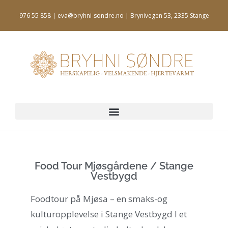
976 55 858 | eva@bryhni-sondre.no | Brynivegen 53, 2335 Stange
Food Tour Mjøsgårdene / Stange
Vestbygd
Foodtour på Mjøsa – en smaks-og
kulturopplevelse i Stange Vestbygd I et